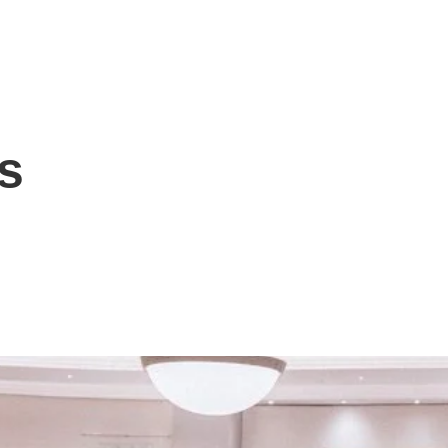
Ana sayfa
Hakkımda
Hizmetler
K
s