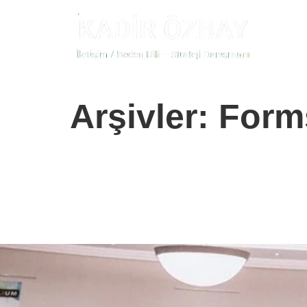
Arşivler:
Form
form 2
1-1 gorus form