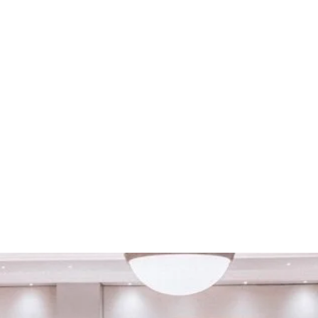
adir Özbay ile 1-1 Görüş
Konuşma Daveti
Referanslar
İletişim